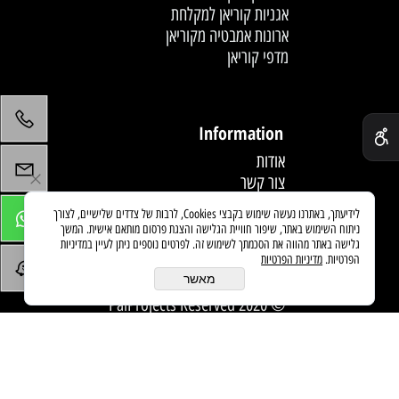
אגניות קוריאן למקלחת
ארונות אמבטיה מקוריאן
מדפי קוריאן
לחץ פעמיים לעריכת הטקסט
✕
Information
אודות
צור קשר
תקנון
לידיעתך, באתרנו נעשה שימוש בקבצי Cookies, לרבות של צדדים שלישיים, לצורך
מדיניות משלוחים
ניתוח השימוש באתר, שיפור חוויית הגלישה והצגת פרסום מותאם אישית. המשך
מאמרים
גלישה באתר מהווה את הסכמתך לשימוש זה. לפרטים נוספים ניתן לעיין במדיניות
הפרטיות.
מדיניות הפרטיות
מאשר
© 2020 PaiProjects Reserved
בניית אתרים