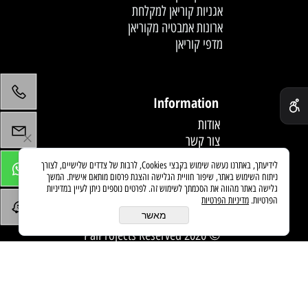
אגניות קוריאן למקלחת
ארונות אמבטיה מקוריאן
מדפי קוריאן
לחץ פעמיים לעריכת הטקסט
✕
Information
אודות
צור קשר
תקנון
לידיעתך, באתרנו נעשה שימוש בקבצי Cookies, לרבות של צדדים שלישיים, לצורך
מדיניות משלוחים
ניתוח השימוש באתר, שיפור חוויית הגלישה והצגת פרסום מותאם אישית. המשך
מאמרים
גלישה באתר מהווה את הסכמתך לשימוש זה. לפרטים נוספים ניתן לעיין במדיניות
הפרטיות.
מדיניות הפרטיות
מאשר
© 2020 PaiProjects Reserved
בניית אתרים