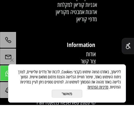
אגניות קוריאן למקלחת
ארונות אמבטיה מקוריאן
מדפי קוריאן
לחץ פעמיים לעריכת הטקסט
✕
Information
אודות
צור קשר
תקנון
לידיעתך, באתרנו נעשה שימוש בקבצי Cookies, לרבות של צדדים שלישיים, לצורך
מדיניות משלוחים
ניתוח השימוש באתר, שיפור חוויית הגלישה והצגת פרסום מותאם אישית. המשך
מאמרים
גלישה באתר מהווה את הסכמתך לשימוש זה. לפרטים נוספים ניתן לעיין במדיניות
הפרטיות.
מדיניות הפרטיות
מאשר
© 2020 PaiProjects Reserved
בניית אתרים