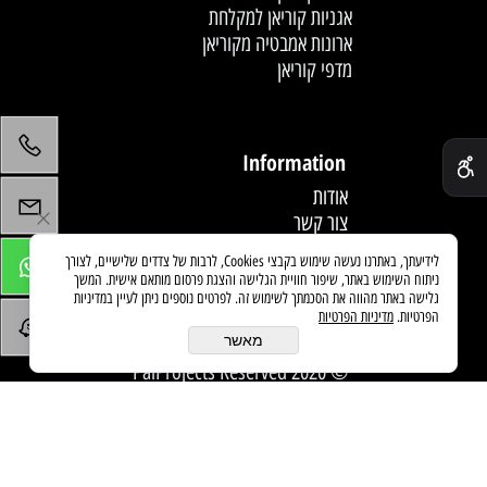
אגניות קוריאן למקלחת
ארונות אמבטיה מקוריאן
מדפי קוריאן
לחץ פעמיים לעריכת הטקסט
✕
Information
אודות
צור קשר
תקנון
לידיעתך, באתרנו נעשה שימוש בקבצי Cookies, לרבות של צדדים שלישיים, לצורך
מדיניות משלוחים
ניתוח השימוש באתר, שיפור חוויית הגלישה והצגת פרסום מותאם אישית. המשך
מאמרים
גלישה באתר מהווה את הסכמתך לשימוש זה. לפרטים נוספים ניתן לעיין במדיניות
הפרטיות.
מדיניות הפרטיות
מאשר
© 2020 PaiProjects Reserved
בניית אתרים