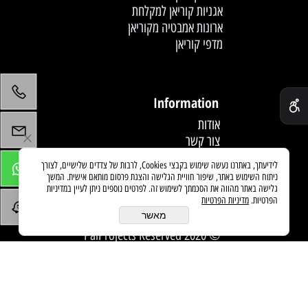
אגניות קוריאן למקלחת
ארונות אמבטיה מקוריאן
מדפי קוריאן
לחץ פעמיים לעריכת הטקסט
✕
Information
אודות
צור קשר
תקנון
לידיעתך, באתרנו נעשה שימוש בקבצי Cookies, לרבות של צדדים שלישיים, לצורך
מדיניות משלוחים
ניתוח השימוש באתר, שיפור חוויית הגלישה והצגת פרסום מותאם אישית. המשך
מאמרים
גלישה באתר מהווה את הסכמתך לשימוש זה. לפרטים נוספים ניתן לעיין במדיניות
הפרטיות.
מדיניות הפרטיות
מאשר
© 2020 PaiProjects Reserved
בניית אתרים