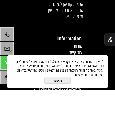
אגניות קוריאן למקלחת
ארונות אמבטיה מקוריאן
מדפי קוריאן
לחץ פעמיים לעריכת הטקסט
✕
Information
אודות
צור קשר
תקנון
לידיעתך, באתרנו נעשה שימוש בקבצי Cookies, לרבות של צדדים שלישיים, לצורך
מדיניות משלוחים
ניתוח השימוש באתר, שיפור חוויית הגלישה והצגת פרסום מותאם אישית. המשך
מאמרים
גלישה באתר מהווה את הסכמתך לשימוש זה. לפרטים נוספים ניתן לעיין במדיניות
הפרטיות.
מדיניות הפרטיות
מאשר
© 2020 PaiProjects Reserved
בניית אתרים