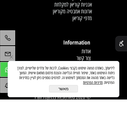
אגניות קוריאן למקלחת
ארונות אמבטיה מקוריאן
מדפי קוריאן
לחץ פעמיים לעריכת הטקסט
✕
Information
אודות
צור קשר
תקנון
לידיעתך, באתרנו נעשה שימוש בקבצי Cookies, לרבות של צדדים שלישיים, לצורך
מדיניות משלוחים
ניתוח השימוש באתר, שיפור חוויית הגלישה והצגת פרסום מותאם אישית. המשך
מאמרים
גלישה באתר מהווה את הסכמתך לשימוש זה. לפרטים נוספים ניתן לעיין במדיניות
הפרטיות.
מדיניות הפרטיות
מאשר
© 2020 PaiProjects Reserved
בניית אתרים