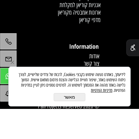
אגניות קוריאן למקלחת
ארונות אמבטיה מקוריאן
מדפי קוריאן
לחץ פעמיים לעריכת הטקסט
✕
Information
אודות
צור קשר
תקנון
לידיעתך, באתרנו נעשה שימוש בקבצי Cookies, לרבות של צדדים שלישיים, לצורך
מדיניות משלוחים
ניתוח השימוש באתר, שיפור חוויית הגלישה והצגת פרסום מותאם אישית. המשך
מאמרים
גלישה באתר מהווה את הסכמתך לשימוש זה. לפרטים נוספים ניתן לעיין במדיניות
הפרטיות.
מדיניות הפרטיות
מאשר
© 2020 PaiProjects Reserved
בניית אתרים