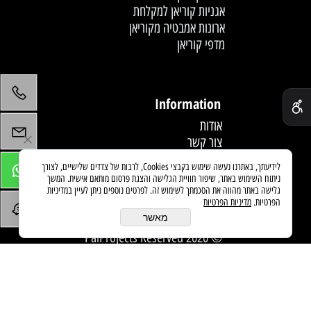
אגניות קוריאן למקלחת
ארונות אמבטיה מקוריאן
מדפי קוריאן
לחץ פעמיים לעריכת הטקסט
✕
Information
אודות
צור קשר
תקנון
לידיעתך, באתרנו נעשה שימוש בקבצי Cookies, לרבות של צדדים שלישיים, לצורך
מדיניות משלוחים
ניתוח השימוש באתר, שיפור חוויית הגלישה והצגת פרסום מותאם אישית. המשך
מאמרים
גלישה באתר מהווה את הסכמתך לשימוש זה. לפרטים נוספים ניתן לעיין במדיניות
הפרטיות.
מדיניות הפרטיות
מאשר
© 2020 PaiProjects Reserved
בניית אתרים