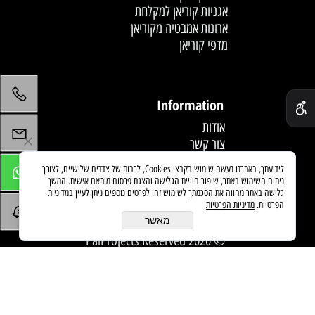
אגניות קוריאן למקלחת
ארונות אמבטיה מקוריאן
מדפי קוריאן
לחץ פעמיים לעריכת הטקסט
✕
Information
אודות
צור קשר
תקנון
לידיעתך, באתרנו נעשה שימוש בקבצי Cookies, לרבות של צדדים שלישיים, לצורך
מדיניות משלוחים
ניתוח השימוש באתר, שיפור חוויית הגלישה והצגת פרסום מותאם אישית. המשך
מאמרים
גלישה באתר מהווה את הסכמתך לשימוש זה. לפרטים נוספים ניתן לעיין במדיניות
הפרטיות.
מדיניות הפרטיות
מאשר
© 2020 PaiProjects Reserved
בניית אתרים