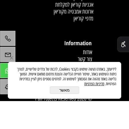
אגניות קוריאן למקלחת
ארונות אמבטיה מקוריאן
מדפי קוריאן
לחץ פעמיים לעריכת הטקסט
✕
Information
אודות
צור קשר
תקנון
לידיעתך, באתרנו נעשה שימוש בקבצי Cookies, לרבות של צדדים שלישיים, לצורך
מדיניות משלוחים
ניתוח השימוש באתר, שיפור חוויית הגלישה והצגת פרסום מותאם אישית. המשך
מאמרים
גלישה באתר מהווה את הסכמתך לשימוש זה. לפרטים נוספים ניתן לעיין במדיניות
הפרטיות.
מדיניות הפרטיות
מאשר
© 2020 PaiProjects Reserved
בניית אתרים