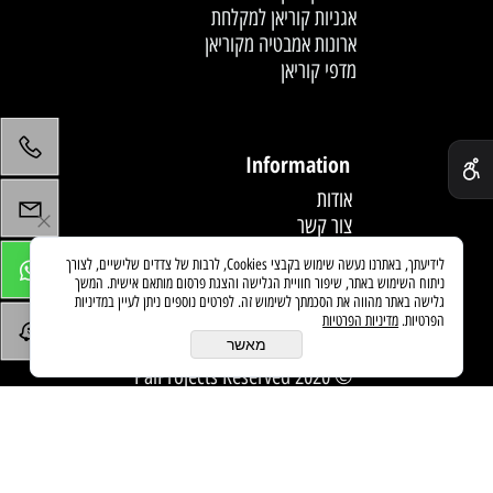
אגניות קוריאן למקלחת
ארונות אמבטיה מקוריאן
מדפי קוריאן
לחץ פעמיים לעריכת הטקסט
✕
Information
אודות
צור קשר
תקנון
לידיעתך, באתרנו נעשה שימוש בקבצי Cookies, לרבות של צדדים שלישיים, לצורך
מדיניות משלוחים
ניתוח השימוש באתר, שיפור חוויית הגלישה והצגת פרסום מותאם אישית. המשך
מאמרים
גלישה באתר מהווה את הסכמתך לשימוש זה. לפרטים נוספים ניתן לעיין במדיניות
הפרטיות.
מדיניות הפרטיות
מאשר
© 2020 PaiProjects Reserved
בניית אתרים