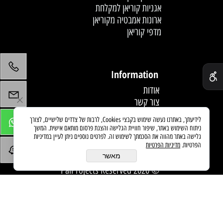
אגניות קוריאן למקלחת
ארונות אמבטיה מקוריאן
מדפי קוריאן
לחץ פעמיים לעריכת הטקסט
✕
Information
אודות
צור קשר
תקנון
לידיעתך, באתרנו נעשה שימוש בקבצי Cookies, לרבות של צדדים שלישיים, לצורך
מדיניות משלוחים
ניתוח השימוש באתר, שיפור חוויית הגלישה והצגת פרסום מותאם אישית. המשך
מאמרים
גלישה באתר מהווה את הסכמתך לשימוש זה. לפרטים נוספים ניתן לעיין במדיניות
הפרטיות.
מדיניות הפרטיות
מאשר
© 2020 PaiProjects Reserved
בניית אתרים